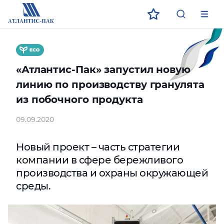
ECO
ЗАГРУЗИТЕ В
ДОСТУПНО В
App Store
App Store
Google Play
Google Play
«Атлантис-Пак» запустил новую
линию по производству гранулята
из побочного продукта
09.09.2020
Новый проект – часть стратегии
компании в сфере бережливого
производства и охраны окружающей
среды.