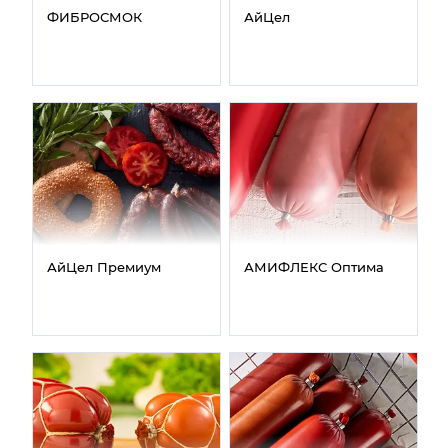
ФИБРОСМОК
АйЦел
АйЦел Премиум
АМИФЛЕКС Оптима