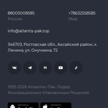
88005008585
+78632558585
Россия
Мир
info@atlantis-pak.top
346703, Ростовская обл., Аксайский район, х.
Ленина, ул. Онучкина, 72
1993-
2026
Атлантис-Пак. Лидер
Инновационных Упаковочных Решений