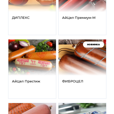
ДИПЛЕКС
АйЦел Премиум‑М
НОВИНКА
АйЦел Престиж
ФИБРОЦЕЛ