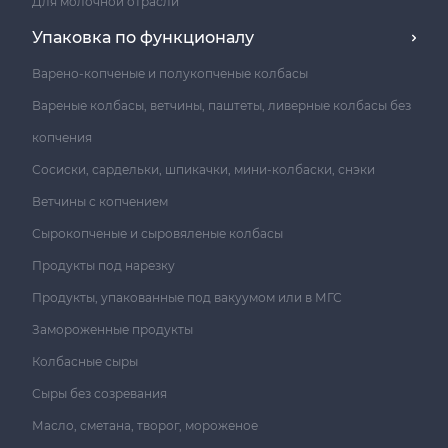
Для молочной отрасли
Упаковка по функционалу
Варено-копченые и полукопченые колбасы
Вареные колбасы, ветчины, паштеты, ливерные колбасы без
копчения
Сосиски, сардельки, шпикачки, мини-колбаски, снэки
Ветчины с копчением
Сырокопченые и сыровяленые колбасы
Продукты под нарезку
Продукты, упакованные под вакуумом или в МГС
Замороженные продукты
Колбасные сыры
Сыры без созревания
Масло, сметана, творог, мороженое