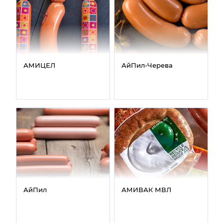
АМИЦЕЛ
АйПил‑Черева
АйПил
АМИВАК МВЛ