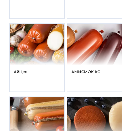
АйЦел
АМИСМОК КС