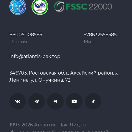
88005008585
+78632558585
Россия
Мир
info@atlantis-pak.top
346703, Ростовская обл., Аксайский район, х.
Ленина, ул. Онучкина, 72
1993-
2026
Атлантис-Пак. Лидер
Инновационных Упаковочных Решений