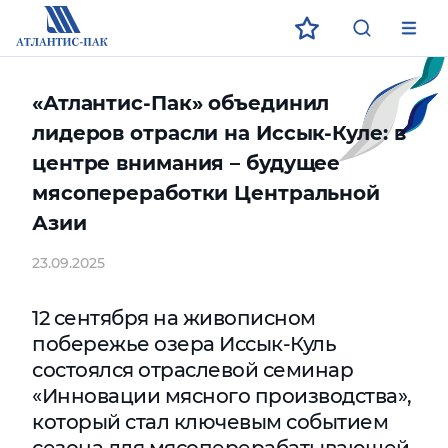
ECO
ЗАГРУЗИТЕ В
ДОСТУПНО В
App Store
App Store
Google Play
Google Play
«Атлантис-Пак» объединил
лидеров отрасли на Иссык-Куле: в
центре внимания – будущее
мясопереработки Центральной
Азии
23.09.2025
12 сентября на живописном
побережье озера Иссык-Куль
состоялся отраслевой семинар
«Инновации мясного производства»,
который стал ключевым событием